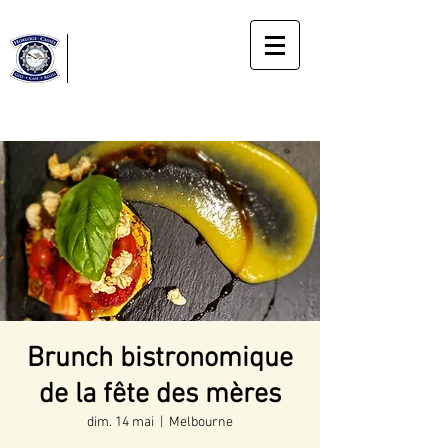
Horloge
Cassée
Gîte
Le bonheur du moment présent
Brunch bistronomique
de la fête des mères
dim. 14 mai
  |  
Melbourne