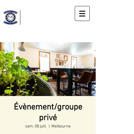
Horloge
Cassée
Gîte
Le bonheur du moment présent
Évènement/groupe
privé
sam. 08 juill.
  |  
Melbourne