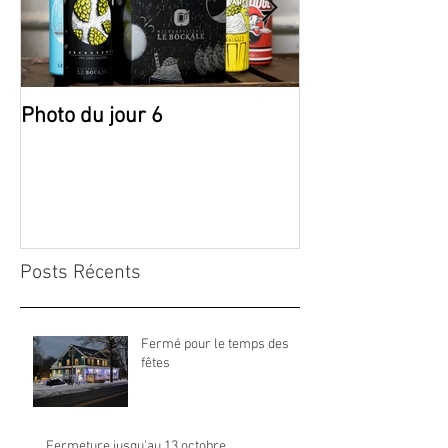
Photo du jour 6
Photo du jour 5
Posts Récents
Fermé pour le temps des
fêtes
Fermeture jusqu'au 13 octobre