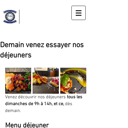
Horloge
Cassée
Gîte
Le bonheur du moment présent
Demain venez essayer nos
déjeuners
Venez découvrir nos déjeuners 
tous les 
dimanches de 9h à 14h, et ce, 
dès 
demain. 
Menu déjeuner