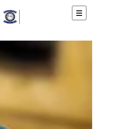
Horloge
Cassée
Gîte
Le bonheur du moment présent